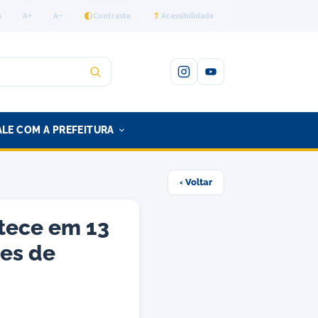
s
A+
A−
Contraste
Acessibilidade
Instagram
YouTube
ALE COM A PREFEITURA
‹ Voltar
tece em 13
es de