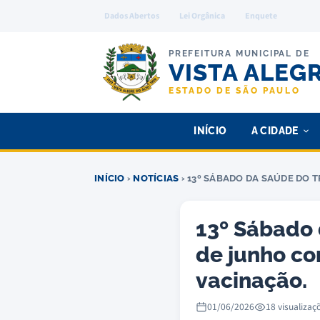
Dados Abertos
Lei Orgânica
Enquete
PREFEITURA MUNICIPAL DE
VISTA ALEG
ESTADO DE SÃO PAULO
INÍCIO
A CIDADE
INÍCIO
›
NOTÍCIAS
› 13º SÁBADO DA SAÚDE DO 
13º Sábado
de junho c
vacinação.
01/06/2026
18 visualizaç