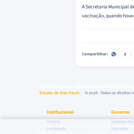
A Secretaria Municipal d
vacinação, quando houver
Compartilhar:
Prefeitura do Município de Vista Ale
Estado de São Paulo
© 2026 · Todos os direitos 
Institucional
Governo
História
Gabinete Mun
Utilizamos cookies essenciais para o funcionamento do 
Localização
Educação
melhorar os servicos. Voce pode recusar a analise sem