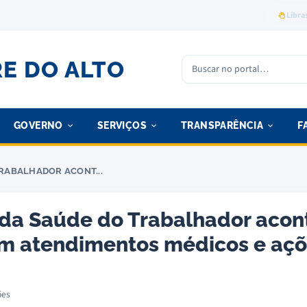
Libra
RE DO ALTO
Buscar no portal
GOVERNO
SERVIÇOS
TRANSPARÊNCIA
F
TRABALHADOR ACONT...
 da Saúde do Trabalhador acon
om atendimentos médicos e açõ
ões