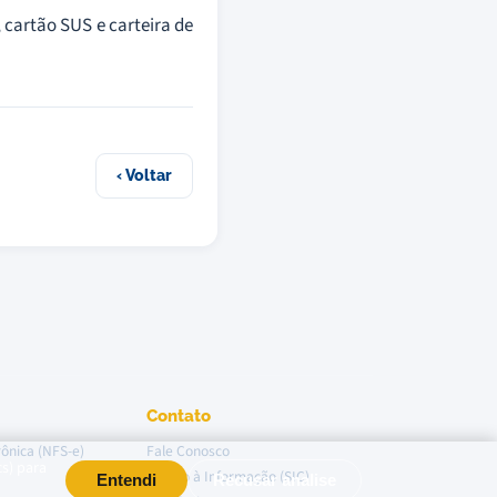
 cartão SUS e carteira de
‹ Voltar
Contato
rônica (NFS-e)
Fale Conosco
cs) para
Acesso à Informação (SIC)
Entendi
Recusar analise