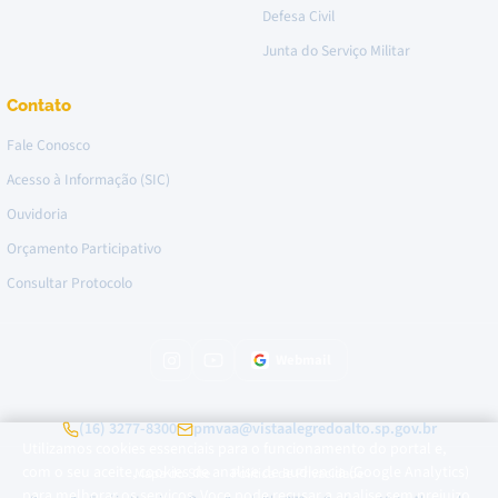
Defesa Civil
Junta do Serviço Militar
Contato
Fale Conosco
Acesso à Informação (SIC)
Ouvidoria
Orçamento Participativo
Consultar Protocolo
Webmail
Instagram da Prefeitura
Canal no YouTube
(16) 3277-8300
pmvaa@vistaalegredoalto.sp.gov.br
Utilizamos cookies essenciais para o funcionamento do portal e,
com o seu aceite, cookies de analise de audiencia (Google Analytics)
Mapa do Site
Política de Privacidade
·
para melhorar os servicos. Voce pode recusar a analise sem prejuizo